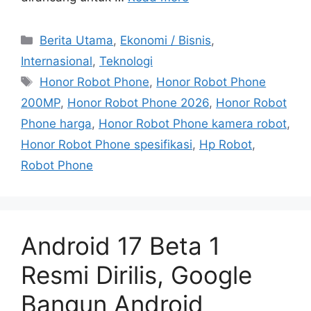
C
Berita Utama
,
Ekonomi / Bisnis
,
a
Internasional
,
Teknologi
t
T
Honor Robot Phone
,
Honor Robot Phone
e
a
200MP
,
Honor Robot Phone 2026
,
Honor Robot
g
g
Phone harga
,
Honor Robot Phone kamera robot
,
o
s
r
Honor Robot Phone spesifikasi
,
Hp Robot
,
i
Robot Phone
e
s
Android 17 Beta 1
Resmi Dirilis, Google
Bangun Android