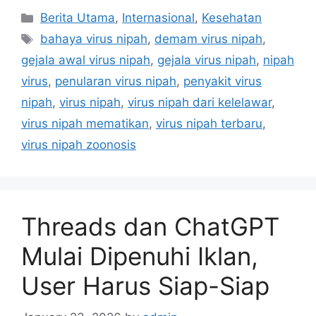
C
Berita Utama
,
Internasional
,
Kesehatan
a
T
bahaya virus nipah
,
demam virus nipah
,
t
a
gejala awal virus nipah
,
gejala virus nipah
,
nipah
e
g
virus
,
penularan virus nipah
,
penyakit virus
g
s
nipah
,
virus nipah
,
virus nipah dari kelelawar
,
o
r
virus nipah mematikan
,
virus nipah terbaru
,
i
virus nipah zoonosis
e
s
Threads dan ChatGPT
Mulai Dipenuhi Iklan,
User Harus Siap-Siap