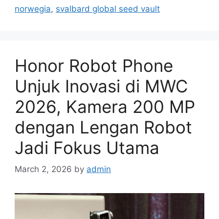
i
norwegia
,
svalbard global seed vault
e
s
Honor Robot Phone
Unjuk Inovasi di MWC
2026, Kamera 200 MP
dengan Lengan Robot
Jadi Fokus Utama
March 2, 2026
by
admin