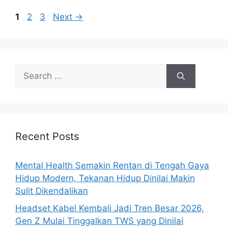
P
P
P
1
2
3
Next
→
a
a
a
g
g
g
e
e
e
S
e
a
r
c
h
Recent Posts
f
o
Mental Health Semakin Rentan di Tengah Gaya
r
Hidup Modern, Tekanan Hidup Dinilai Makin
:
Sulit Dikendalikan
Headset Kabel Kembali Jadi Tren Besar 2026,
Gen Z Mulai Tinggalkan TWS yang Dinilai