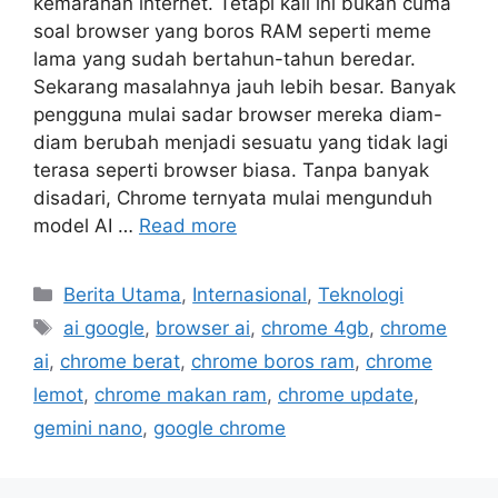
kemarahan internet. Tetapi kali ini bukan cuma
soal browser yang boros RAM seperti meme
lama yang sudah bertahun-tahun beredar.
Sekarang masalahnya jauh lebih besar. Banyak
pengguna mulai sadar browser mereka diam-
diam berubah menjadi sesuatu yang tidak lagi
terasa seperti browser biasa. Tanpa banyak
disadari, Chrome ternyata mulai mengunduh
model AI …
Read more
C
Berita Utama
,
Internasional
,
Teknologi
a
T
ai google
,
browser ai
,
chrome 4gb
,
chrome
t
a
ai
,
chrome berat
,
chrome boros ram
,
chrome
e
g
lemot
,
chrome makan ram
,
chrome update
,
g
s
gemini nano
,
google chrome
o
r
i