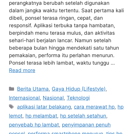
perangkatnya berubah setelah digunakan
dalam jangka waktu tertentu. Saat pertama kali
dibeli, ponsel terasa ringan, cepat, dan
responsif. Aplikasi terbuka tanpa hambatan,
berpindah menu terasa mulus, dan aktivitas
sehari-hari berjalan lancar. Namun setelah
beberapa bulan hingga mendekati satu tahun
pemakaian, performa itu perlahan menurun.
Ponsel terasa lebih lambat, waktu tunggu …
Read more
C
Berita Utama
,
Gaya Hidup (Lifestyle)
,
a
Internasional
,
Nasional
,
Teknologi
t
T
aplikasi latar belakang
,
cara merawat hp
,
hp
e
a
lemot
,
hp melambat
,
hp setelah setahun
,
g
g
penyebab hp lambat
,
penyimpanan penuh
o
s
r
ponsel
,
performa smartphone menurun
,
tips hp