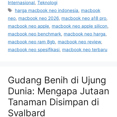
a
Internasional
,
Teknologi
t
T
harga macbook neo indonesia
,
macbook
e
a
neo
,
macbook neo 2026
,
macbook neo a18 pro
,
g
g
macbook neo apple
,
macbook neo apple silicon
,
o
s
r
macbook neo benchmark
,
macbook neo harga
,
i
macbook neo ram 8gb
,
macbook neo review
,
e
macbook neo spesifikasi
,
macbook neo terbaru
s
Gudang Benih di Ujung
Dunia: Mengapa Jutaan
Tanaman Disimpan di
Svalbard