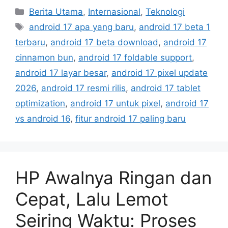
C
Berita Utama
,
Internasional
,
Teknologi
a
T
android 17 apa yang baru
,
android 17 beta 1
t
a
terbaru
,
android 17 beta download
,
android 17
e
g
cinnamon bun
,
android 17 foldable support
,
g
s
android 17 layar besar
,
android 17 pixel update
o
r
2026
,
android 17 resmi rilis
,
android 17 tablet
i
optimization
,
android 17 untuk pixel
,
android 17
e
vs android 16
,
fitur android 17 paling baru
s
HP Awalnya Ringan dan
Cepat, Lalu Lemot
Seiring Waktu: Proses