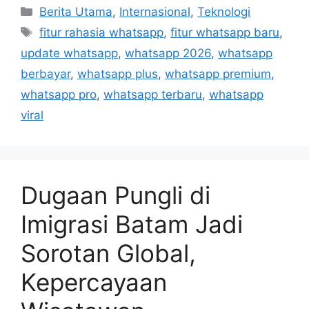
C
Berita Utama
,
Internasional
,
Teknologi
a
T
fitur rahasia whatsapp
,
fitur whatsapp baru
,
t
a
update whatsapp
,
whatsapp 2026
,
whatsapp
e
g
berbayar
,
whatsapp plus
,
whatsapp premium
,
g
s
whatsapp pro
,
whatsapp terbaru
,
whatsapp
o
r
viral
i
e
s
Dugaan Pungli di
Imigrasi Batam Jadi
Sorotan Global,
Kepercayaan