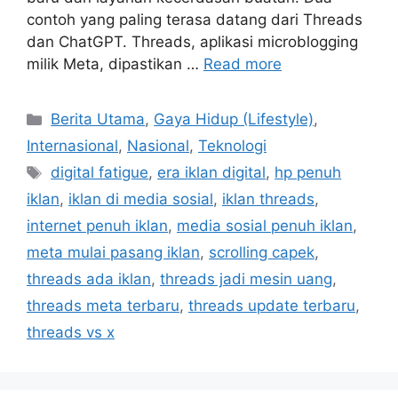
contoh yang paling terasa datang dari Threads
dan ChatGPT. Threads, aplikasi microblogging
milik Meta, dipastikan …
Read more
C
Berita Utama
,
Gaya Hidup (Lifestyle)
,
a
Internasional
,
Nasional
,
Teknologi
t
T
digital fatigue
,
era iklan digital
,
hp penuh
e
a
iklan
,
iklan di media sosial
,
iklan threads
,
g
g
internet penuh iklan
,
media sosial penuh iklan
,
o
s
r
meta mulai pasang iklan
,
scrolling capek
,
i
threads ada iklan
,
threads jadi mesin uang
,
e
threads meta terbaru
,
threads update terbaru
,
s
threads vs x