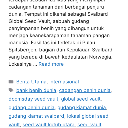
cadangan tanaman dari berbagai penjuru
dunia. Tempat ini dikenal sebagai Svalbard
Global Seed Vault, sebuah gudang
penyimpanan benih yang dibangun untuk
menjaga keanekaragaman tanaman pangan
manusia. Fasilitas ini terletak di Pulau
Spitsbergen, bagian dari Kepulauan Svalbard
yang berada di bawah kedaulatan Norwegia.
Lokasinya …
Read more
C
Berita Utama
,
Internasional
a
T
bank benih dunia
,
cadangan benih dunia
,
t
a
doomsday seed vault
,
global seed vault
,
e
g
gudang benih dunia
,
gudang kiamat dunia
,
g
s
gudang kiamat svalbard
,
lokasi global seed
o
r
vault
,
seed vault kutub utara
,
seed vault