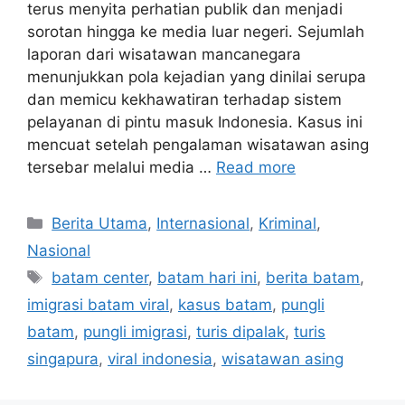
terus menyita perhatian publik dan menjadi
sorotan hingga ke media luar negeri. Sejumlah
laporan dari wisatawan mancanegara
menunjukkan pola kejadian yang dinilai serupa
dan memicu kekhawatiran terhadap sistem
pelayanan di pintu masuk Indonesia. Kasus ini
mencuat setelah pengalaman wisatawan asing
tersebar melalui media …
Read more
C
Berita Utama
,
Internasional
,
Kriminal
,
a
Nasional
t
T
batam center
,
batam hari ini
,
berita batam
,
e
a
imigrasi batam viral
,
kasus batam
,
pungli
g
g
batam
,
pungli imigrasi
,
turis dipalak
,
turis
o
s
r
singapura
,
viral indonesia
,
wisatawan asing
i
e