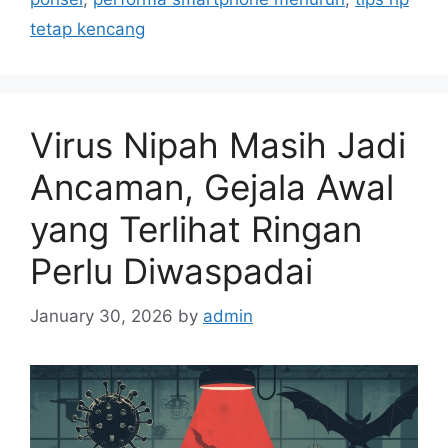
i
tetap kencang
e
s
Virus Nipah Masih Jadi
Ancaman, Gejala Awal
yang Terlihat Ringan
Perlu Diwaspadai
January 30, 2026
by
admin