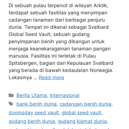
Di sebuah pulau terpencil di wilayah Arktik,
terdapat sebuah fasilitas yang menyimpan
cadangan tanaman dari berbagai penjuru
dunia. Tempat ini dikenal sebagai Svalbard
Global Seed Vault, sebuah gudang
penyimpanan benih yang dibangun untuk
menjaga keanekaragaman tanaman pangan
manusia. Fasilitas ini terletak di Pulau
Spitsbergen, bagian dari Kepulauan Svalbard
yang berada di bawah kedaulatan Norwegia.
Lokasinya …
Read more
C
Berita Utama
,
Internasional
a
T
bank benih dunia
,
cadangan benih dunia
,
t
a
doomsday seed vault
,
global seed vault
,
e
g
gudang benih dunia
,
gudang kiamat dunia
,
g
s