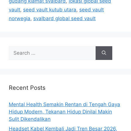
gudang kiamat svalbard
,
lokasi global seed
o
r
vault
,
seed vault kutub utara
,
seed vault
i
norwegia
,
svalbard global seed vault
e
s
S
e
a
r
c
h
Recent Posts
f
o
Mental Health Semakin Rentan di Tengah Gaya
r
Hidup Modern, Tekanan Hidup Dinilai Makin
:
Sulit Dikendalikan
Headset Kabel Kembali Jadi Tren Besar 2026,