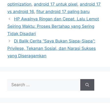
i
optimization
,
android 17 untuk pixel
,
android 17
e
vs android 16
,
fitur android 17 paling baru
s
HP Awalnya Ringan dan Cepat, Lalu Lemot
Seiring Waktu: Proses Bertahap yang Sering
Tidak Disadari
Di Balik Cerita “Saya Bukan Siapa-Siapa”:
Privilese, Tekanan Sosial, dan Narasi Sukses
yang Diseragamkan
S
e
a
r
c