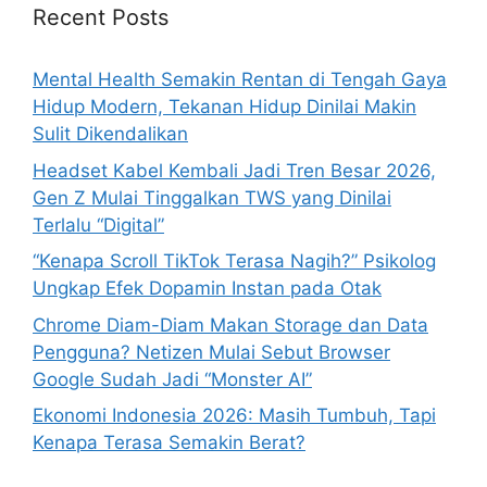
h
Recent Posts
f
o
Mental Health Semakin Rentan di Tengah Gaya
r
Hidup Modern, Tekanan Hidup Dinilai Makin
:
Sulit Dikendalikan
Headset Kabel Kembali Jadi Tren Besar 2026,
Gen Z Mulai Tinggalkan TWS yang Dinilai
Terlalu “Digital”
“Kenapa Scroll TikTok Terasa Nagih?” Psikolog
Ungkap Efek Dopamin Instan pada Otak
Chrome Diam-Diam Makan Storage dan Data
Pengguna? Netizen Mulai Sebut Browser
Google Sudah Jadi “Monster AI”
Ekonomi Indonesia 2026: Masih Tumbuh, Tapi
Kenapa Terasa Semakin Berat?