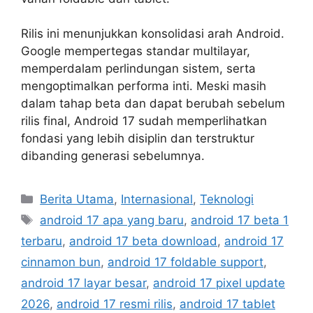
Rilis ini menunjukkan konsolidasi arah Android.
Google mempertegas standar multilayar,
memperdalam perlindungan sistem, serta
mengoptimalkan performa inti. Meski masih
dalam tahap beta dan dapat berubah sebelum
rilis final, Android 17 sudah memperlihatkan
fondasi yang lebih disiplin dan terstruktur
dibanding generasi sebelumnya.
C
Berita Utama
,
Internasional
,
Teknologi
a
T
android 17 apa yang baru
,
android 17 beta 1
t
a
terbaru
,
android 17 beta download
,
android 17
e
g
cinnamon bun
,
android 17 foldable support
,
g
s
android 17 layar besar
,
android 17 pixel update
o
r
2026
,
android 17 resmi rilis
,
android 17 tablet