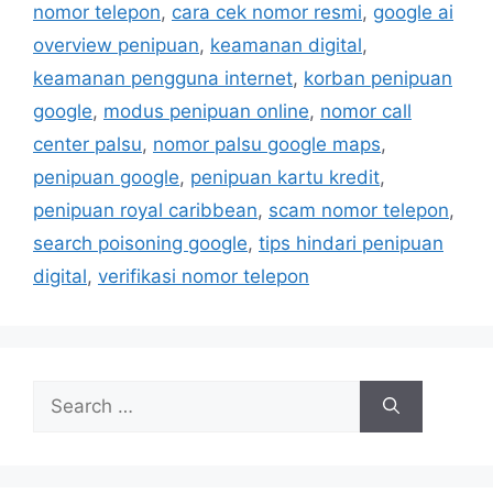
a
nomor telepon
,
cara cek nomor resmi
,
google ai
g
g
overview penipuan
,
keamanan digital
,
o
s
r
keamanan pengguna internet
,
korban penipuan
i
google
,
modus penipuan online
,
nomor call
e
center palsu
,
nomor palsu google maps
,
s
penipuan google
,
penipuan kartu kredit
,
penipuan royal caribbean
,
scam nomor telepon
,
search poisoning google
,
tips hindari penipuan
digital
,
verifikasi nomor telepon
S
e
a
r