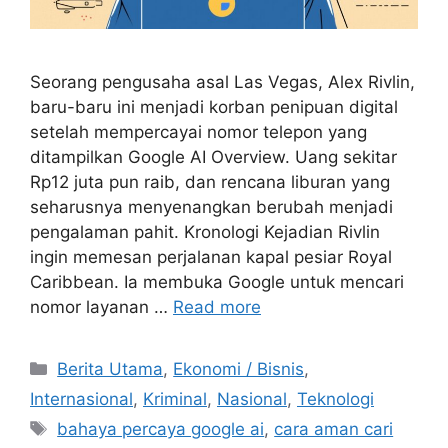
Seorang pengusaha asal Las Vegas, Alex Rivlin,
baru-baru ini menjadi korban penipuan digital
setelah mempercayai nomor telepon yang
ditampilkan Google AI Overview. Uang sekitar
Rp12 juta pun raib, dan rencana liburan yang
seharusnya menyenangkan berubah menjadi
pengalaman pahit. Kronologi Kejadian Rivlin
ingin memesan perjalanan kapal pesiar Royal
Caribbean. Ia membuka Google untuk mencari
nomor layanan …
Read more
C
Berita Utama
,
Ekonomi / Bisnis
,
a
Internasional
,
Kriminal
,
Nasional
,
Teknologi
t
T
bahaya percaya google ai
,
cara aman cari
e