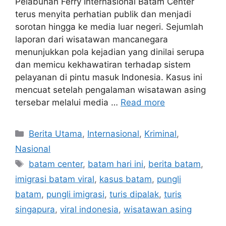
Pelabuhan Ferry Internasional Batam Center
terus menyita perhatian publik dan menjadi
sorotan hingga ke media luar negeri. Sejumlah
laporan dari wisatawan mancanegara
menunjukkan pola kejadian yang dinilai serupa
dan memicu kekhawatiran terhadap sistem
pelayanan di pintu masuk Indonesia. Kasus ini
mencuat setelah pengalaman wisatawan asing
tersebar melalui media …
Read more
C
Berita Utama
,
Internasional
,
Kriminal
,
a
Nasional
t
T
batam center
,
batam hari ini
,
berita batam
,
e
a
imigrasi batam viral
,
kasus batam
,
pungli
g
g
batam
,
pungli imigrasi
,
turis dipalak
,
turis
o
s
r
singapura
,
viral indonesia
,
wisatawan asing
i