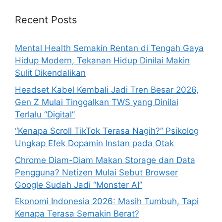
c
h
Recent Posts
f
o
Mental Health Semakin Rentan di Tengah Gaya
r
Hidup Modern, Tekanan Hidup Dinilai Makin
:
Sulit Dikendalikan
Headset Kabel Kembali Jadi Tren Besar 2026,
Gen Z Mulai Tinggalkan TWS yang Dinilai
Terlalu “Digital”
“Kenapa Scroll TikTok Terasa Nagih?” Psikolog
Ungkap Efek Dopamin Instan pada Otak
Chrome Diam-Diam Makan Storage dan Data
Pengguna? Netizen Mulai Sebut Browser
Google Sudah Jadi “Monster AI”
Ekonomi Indonesia 2026: Masih Tumbuh, Tapi
Kenapa Terasa Semakin Berat?