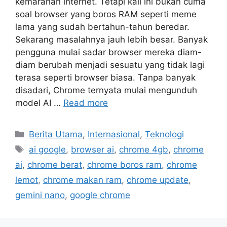
kemarahan internet. Tetapi kali ini bukan cuma
soal browser yang boros RAM seperti meme
lama yang sudah bertahun-tahun beredar.
Sekarang masalahnya jauh lebih besar. Banyak
pengguna mulai sadar browser mereka diam-
diam berubah menjadi sesuatu yang tidak lagi
terasa seperti browser biasa. Tanpa banyak
disadari, Chrome ternyata mulai mengunduh
model AI …
Read more
C
Berita Utama
,
Internasional
,
Teknologi
a
T
ai google
,
browser ai
,
chrome 4gb
,
chrome
t
a
ai
,
chrome berat
,
chrome boros ram
,
chrome
e
g
lemot
,
chrome makan ram
,
chrome update
,
g
s
gemini nano
,
google chrome
o
r
i