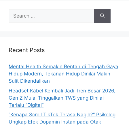
e
s
S
e
a
r
c
h
Recent Posts
f
o
Mental Health Semakin Rentan di Tengah Gaya
r
Hidup Modern, Tekanan Hidup Dinilai Makin
:
Sulit Dikendalikan
Headset Kabel Kembali Jadi Tren Besar 2026,
Gen Z Mulai Tinggalkan TWS yang Dinilai
Terlalu “Digital”
“Kenapa Scroll TikTok Terasa Nagih?” Psikolog
Ungkap Efek Dopamin Instan pada Otak