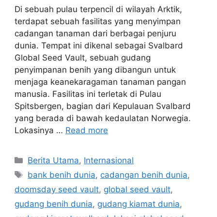
Di sebuah pulau terpencil di wilayah Arktik,
terdapat sebuah fasilitas yang menyimpan
cadangan tanaman dari berbagai penjuru
dunia. Tempat ini dikenal sebagai Svalbard
Global Seed Vault, sebuah gudang
penyimpanan benih yang dibangun untuk
menjaga keanekaragaman tanaman pangan
manusia. Fasilitas ini terletak di Pulau
Spitsbergen, bagian dari Kepulauan Svalbard
yang berada di bawah kedaulatan Norwegia.
Lokasinya …
Read more
C
Berita Utama
,
Internasional
a
T
bank benih dunia
,
cadangan benih dunia
,
t
a
doomsday seed vault
,
global seed vault
,
e
g
gudang benih dunia
,
gudang kiamat dunia
,
g
s