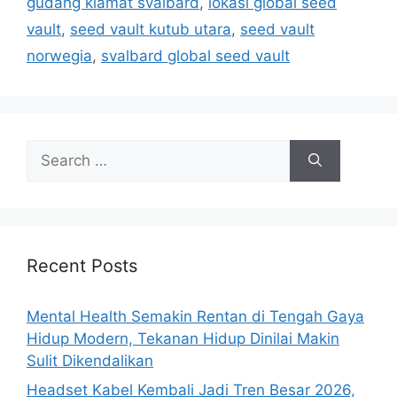
gudang kiamat svalbard
,
lokasi global seed
o
r
vault
,
seed vault kutub utara
,
seed vault
i
norwegia
,
svalbard global seed vault
e
s
S
e
a
r
c
h
Recent Posts
f
o
Mental Health Semakin Rentan di Tengah Gaya
r
Hidup Modern, Tekanan Hidup Dinilai Makin
:
Sulit Dikendalikan
Headset Kabel Kembali Jadi Tren Besar 2026,