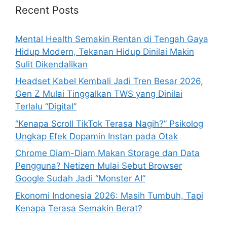
h
Recent Posts
f
o
Mental Health Semakin Rentan di Tengah Gaya
r
Hidup Modern, Tekanan Hidup Dinilai Makin
:
Sulit Dikendalikan
Headset Kabel Kembali Jadi Tren Besar 2026,
Gen Z Mulai Tinggalkan TWS yang Dinilai
Terlalu “Digital”
“Kenapa Scroll TikTok Terasa Nagih?” Psikolog
Ungkap Efek Dopamin Instan pada Otak
Chrome Diam-Diam Makan Storage dan Data
Pengguna? Netizen Mulai Sebut Browser
Google Sudah Jadi “Monster AI”
Ekonomi Indonesia 2026: Masih Tumbuh, Tapi
Kenapa Terasa Semakin Berat?