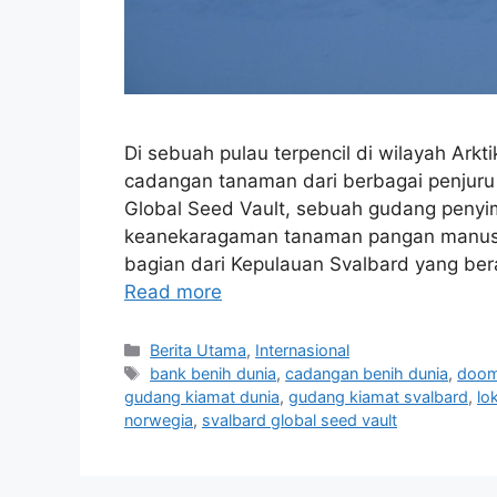
Di sebuah pulau terpencil di wilayah Arkt
cadangan tanaman dari berbagai penjuru 
Global Seed Vault, sebuah gudang peny
keanekaragaman tanaman pangan manusia. F
bagian dari Kepulauan Svalbard yang be
Read more
C
Berita Utama
,
Internasional
a
T
bank benih dunia
,
cadangan benih dunia
,
doom
t
a
gudang kiamat dunia
,
gudang kiamat svalbard
,
lo
e
g
norwegia
,
svalbard global seed vault
g
s
o
r