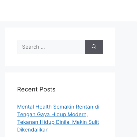
S
e
a
r
c
h
Recent Posts
f
o
r
Mental Health Semakin Rentan di
:
Tengah Gaya Hidup Modern,
Tekanan Hidup Dinilai Makin Sulit
Dikendalikan