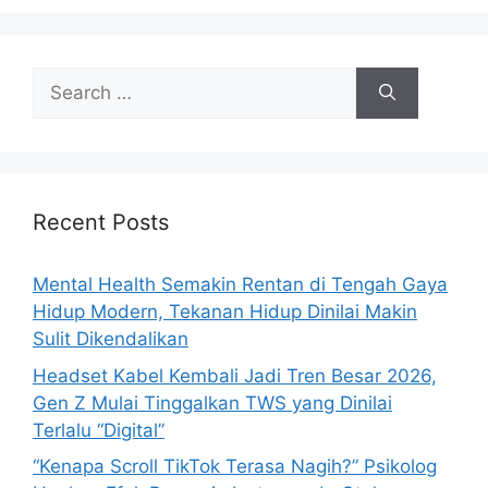
e
s
S
e
a
r
c
h
Recent Posts
f
o
Mental Health Semakin Rentan di Tengah Gaya
r
Hidup Modern, Tekanan Hidup Dinilai Makin
:
Sulit Dikendalikan
Headset Kabel Kembali Jadi Tren Besar 2026,
Gen Z Mulai Tinggalkan TWS yang Dinilai
Terlalu “Digital”
“Kenapa Scroll TikTok Terasa Nagih?” Psikolog