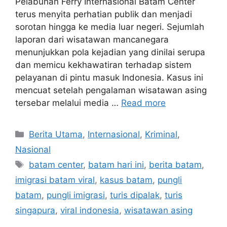
Pelabuhan Ferry Internasional Batam Center
terus menyita perhatian publik dan menjadi
sorotan hingga ke media luar negeri. Sejumlah
laporan dari wisatawan mancanegara
menunjukkan pola kejadian yang dinilai serupa
dan memicu kekhawatiran terhadap sistem
pelayanan di pintu masuk Indonesia. Kasus ini
mencuat setelah pengalaman wisatawan asing
tersebar melalui media …
Read more
C
Berita Utama
,
Internasional
,
Kriminal
,
a
Nasional
t
T
batam center
,
batam hari ini
,
berita batam
,
e
a
imigrasi batam viral
,
kasus batam
,
pungli
g
g
batam
,
pungli imigrasi
,
turis dipalak
,
turis
o
s
r
singapura
,
viral indonesia
,
wisatawan asing
i