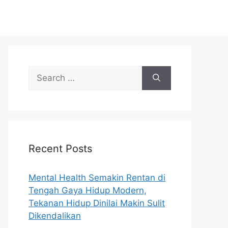
S
e
a
r
c
h
Recent Posts
f
o
r
Mental Health Semakin Rentan di
:
Tengah Gaya Hidup Modern,
Tekanan Hidup Dinilai Makin Sulit
Dikendalikan