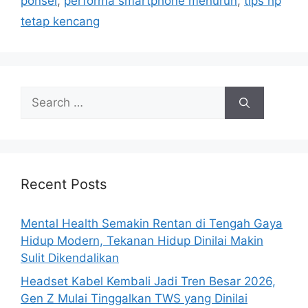
ponsel
,
performa smartphone menurun
,
tips hp
i
tetap kencang
e
s
S
e
a
r
c
h
Recent Posts
f
o
Mental Health Semakin Rentan di Tengah Gaya
r
Hidup Modern, Tekanan Hidup Dinilai Makin
:
Sulit Dikendalikan
Headset Kabel Kembali Jadi Tren Besar 2026,
Gen Z Mulai Tinggalkan TWS yang Dinilai