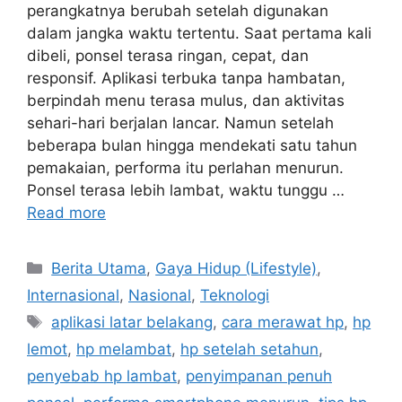
perangkatnya berubah setelah digunakan
dalam jangka waktu tertentu. Saat pertama kali
dibeli, ponsel terasa ringan, cepat, dan
responsif. Aplikasi terbuka tanpa hambatan,
berpindah menu terasa mulus, dan aktivitas
sehari-hari berjalan lancar. Namun setelah
beberapa bulan hingga mendekati satu tahun
pemakaian, performa itu perlahan menurun.
Ponsel terasa lebih lambat, waktu tunggu …
Read more
C
Berita Utama
,
Gaya Hidup (Lifestyle)
,
a
Internasional
,
Nasional
,
Teknologi
t
T
aplikasi latar belakang
,
cara merawat hp
,
hp
e
a
lemot
,
hp melambat
,
hp setelah setahun
,
g
g
penyebab hp lambat
,
penyimpanan penuh
o
s
r