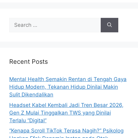
s
S
e
a
r
c
h
Recent Posts
f
o
Mental Health Semakin Rentan di Tengah Gaya
r
Hidup Modern, Tekanan Hidup Dinilai Makin
:
Sulit Dikendalikan
Headset Kabel Kembali Jadi Tren Besar 2026,
Gen Z Mulai Tinggalkan TWS yang Dinilai
Terlalu “Digital”
“Kenapa Scroll TikTok Terasa Nagih?” Psikolog