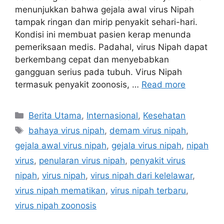
menunjukkan bahwa gejala awal virus Nipah
tampak ringan dan mirip penyakit sehari-hari.
Kondisi ini membuat pasien kerap menunda
pemeriksaan medis. Padahal, virus Nipah dapat
berkembang cepat dan menyebabkan
gangguan serius pada tubuh. Virus Nipah
termasuk penyakit zoonosis, …
Read more
C
Berita Utama
,
Internasional
,
Kesehatan
a
T
bahaya virus nipah
,
demam virus nipah
,
t
a
gejala awal virus nipah
,
gejala virus nipah
,
nipah
e
g
virus
,
penularan virus nipah
,
penyakit virus
g
s
nipah
,
virus nipah
,
virus nipah dari kelelawar
,
o
r
virus nipah mematikan
,
virus nipah terbaru
,
i
virus nipah zoonosis
e