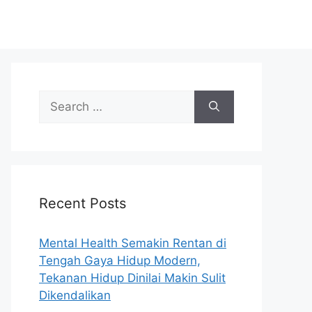
S
e
a
r
c
h
Recent Posts
f
o
r
Mental Health Semakin Rentan di
:
Tengah Gaya Hidup Modern,
Tekanan Hidup Dinilai Makin Sulit
Dikendalikan