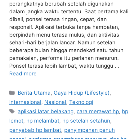
perangkatnya berubah setelah digunakan
dalam jangka waktu tertentu. Saat pertama kali
dibeli, ponsel terasa ringan, cepat, dan
responsif. Aplikasi terbuka tanpa hambatan,
berpindah menu terasa mulus, dan aktivitas
sehari-hari berjalan lancar. Namun setelah
beberapa bulan hingga mendekati satu tahun
pemakaian, performa itu perlahan menurun.
Ponsel terasa lebih lambat, waktu tunggu …
Read more
C
Berita Utama
,
Gaya Hidup (Lifestyle)
,
a
Internasional
,
Nasional
,
Teknologi
t
T
aplikasi latar belakang
,
cara merawat hp
,
hp
e
a
lemot
,
hp melambat
,
hp setelah setahun
,
g
g
penyebab hp lambat
,
penyimpanan penuh
o
s
r