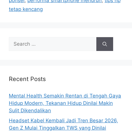
ponsel
,
performa smartphone menurun
,
tips hp
i
tetap kencang
e
s
S
e
a
r
c
h
Recent Posts
f
o
Mental Health Semakin Rentan di Tengah Gaya
r
Hidup Modern, Tekanan Hidup Dinilai Makin
:
Sulit Dikendalikan
Headset Kabel Kembali Jadi Tren Besar 2026,
Gen Z Mulai Tinggalkan TWS yang Dinilai