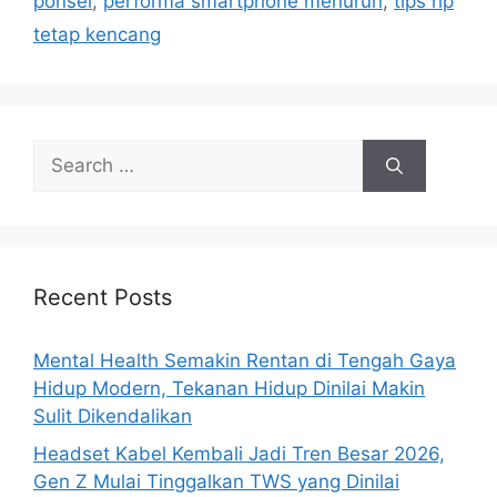
ponsel
,
performa smartphone menurun
,
tips hp
i
tetap kencang
e
s
S
e
a
r
c
h
Recent Posts
f
o
Mental Health Semakin Rentan di Tengah Gaya
r
Hidup Modern, Tekanan Hidup Dinilai Makin
:
Sulit Dikendalikan
Headset Kabel Kembali Jadi Tren Besar 2026,
Gen Z Mulai Tinggalkan TWS yang Dinilai