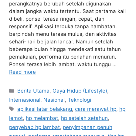
perangkatnya berubah setelah digunakan
dalam jangka waktu tertentu. Saat pertama kali
dibeli, ponsel terasa ringan, cepat, dan
responsif. Aplikasi terbuka tanpa hambatan,
berpindah menu terasa mulus, dan aktivitas
sehari-hari berjalan lancar. Namun setelah
beberapa bulan hingga mendekati satu tahun
pemakaian, performa itu perlahan menurun.
Ponsel terasa lebih lambat, waktu tunggu …
Read more
C
Berita Utama
,
Gaya Hidup (Lifestyle)
,
a
Internasional
,
Nasional
,
Teknologi
t
T
aplikasi latar belakang
,
cara merawat hp
,
hp
e
a
lemot
,
hp melambat
,
hp setelah setahun
,
g
g
penyebab hp lambat
,
penyimpanan penuh
o
s
r