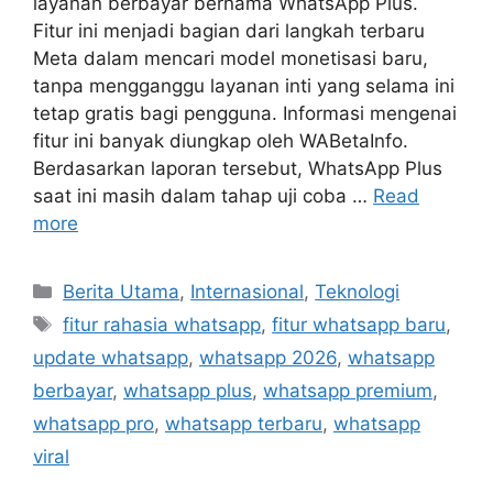
layanan berbayar bernama WhatsApp Plus.
Fitur ini menjadi bagian dari langkah terbaru
Meta dalam mencari model monetisasi baru,
tanpa mengganggu layanan inti yang selama ini
tetap gratis bagi pengguna. Informasi mengenai
fitur ini banyak diungkap oleh WABetaInfo.
Berdasarkan laporan tersebut, WhatsApp Plus
saat ini masih dalam tahap uji coba …
Read
more
C
Berita Utama
,
Internasional
,
Teknologi
a
T
fitur rahasia whatsapp
,
fitur whatsapp baru
,
t
a
update whatsapp
,
whatsapp 2026
,
whatsapp
e
g
berbayar
,
whatsapp plus
,
whatsapp premium
,
g
s
whatsapp pro
,
whatsapp terbaru
,
whatsapp
o
r
viral
i