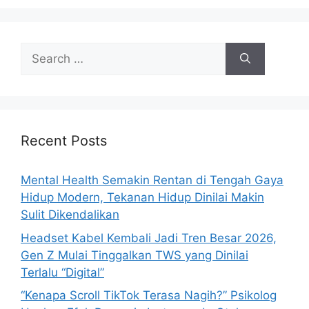
e
s
S
e
a
r
c
h
Recent Posts
f
o
Mental Health Semakin Rentan di Tengah Gaya
r
Hidup Modern, Tekanan Hidup Dinilai Makin
:
Sulit Dikendalikan
Headset Kabel Kembali Jadi Tren Besar 2026,
Gen Z Mulai Tinggalkan TWS yang Dinilai
Terlalu “Digital”
“Kenapa Scroll TikTok Terasa Nagih?” Psikolog