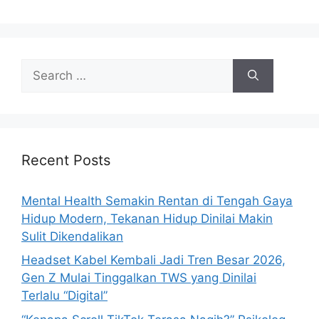
S
e
a
r
c
h
Recent Posts
f
o
Mental Health Semakin Rentan di Tengah Gaya
r
Hidup Modern, Tekanan Hidup Dinilai Makin
:
Sulit Dikendalikan
Headset Kabel Kembali Jadi Tren Besar 2026,
Gen Z Mulai Tinggalkan TWS yang Dinilai
Terlalu “Digital”