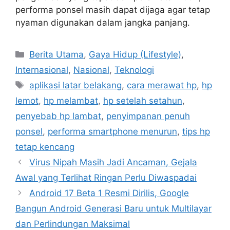
performa ponsel masih dapat dijaga agar tetap
nyaman digunakan dalam jangka panjang.
C
Berita Utama
,
Gaya Hidup (Lifestyle)
,
a
Internasional
,
Nasional
,
Teknologi
t
T
aplikasi latar belakang
,
cara merawat hp
,
hp
e
a
lemot
,
hp melambat
,
hp setelah setahun
,
g
g
penyebab hp lambat
,
penyimpanan penuh
o
s
r
ponsel
,
performa smartphone menurun
,
tips hp
i
tetap kencang
e
Virus Nipah Masih Jadi Ancaman, Gejala
s
Awal yang Terlihat Ringan Perlu Diwaspadai
Android 17 Beta 1 Resmi Dirilis, Google
Bangun Android Generasi Baru untuk Multilayar
dan Perlindungan Maksimal