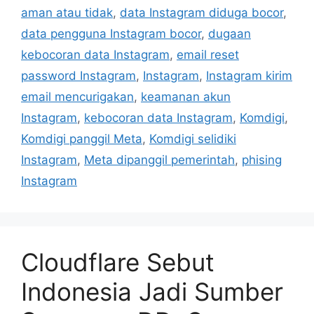
a
aman atau tidak
,
data Instagram diduga bocor
,
g
g
data pengguna Instagram bocor
,
dugaan
o
s
r
kebocoran data Instagram
,
email reset
i
password Instagram
,
Instagram
,
Instagram kirim
e
email mencurigakan
,
keamanan akun
s
Instagram
,
kebocoran data Instagram
,
Komdigi
,
Komdigi panggil Meta
,
Komdigi selidiki
Instagram
,
Meta dipanggil pemerintah
,
phising
Instagram
Cloudflare Sebut
Indonesia Jadi Sumber