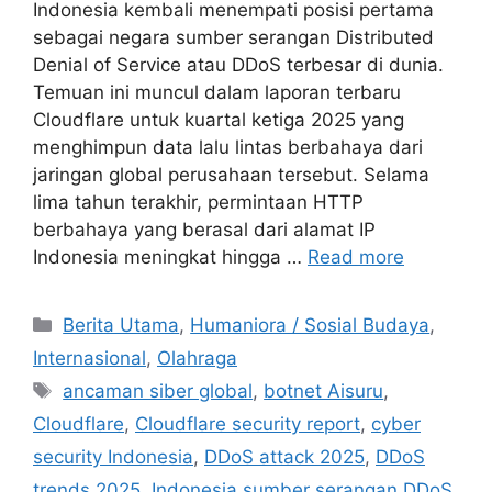
Indonesia kembali menempati posisi pertama
sebagai negara sumber serangan Distributed
Denial of Service atau DDoS terbesar di dunia.
Temuan ini muncul dalam laporan terbaru
Cloudflare untuk kuartal ketiga 2025 yang
menghimpun data lalu lintas berbahaya dari
jaringan global perusahaan tersebut. Selama
lima tahun terakhir, permintaan HTTP
berbahaya yang berasal dari alamat IP
Indonesia meningkat hingga …
Read more
C
Berita Utama
,
Humaniora / Sosial Budaya
,
a
Internasional
,
Olahraga
t
T
ancaman siber global
,
botnet Aisuru
,
e
a
Cloudflare
,
Cloudflare security report
,
cyber
g
g
security Indonesia
,
DDoS attack 2025
,
DDoS
o
s
r
trends 2025
,
Indonesia sumber serangan DDoS
,