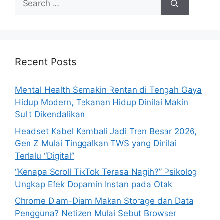
e
a
r
c
h
Recent Posts
f
o
Mental Health Semakin Rentan di Tengah Gaya
r
Hidup Modern, Tekanan Hidup Dinilai Makin
:
Sulit Dikendalikan
Headset Kabel Kembali Jadi Tren Besar 2026,
Gen Z Mulai Tinggalkan TWS yang Dinilai
Terlalu “Digital”
“Kenapa Scroll TikTok Terasa Nagih?” Psikolog
Ungkap Efek Dopamin Instan pada Otak
Chrome Diam-Diam Makan Storage dan Data
Pengguna? Netizen Mulai Sebut Browser