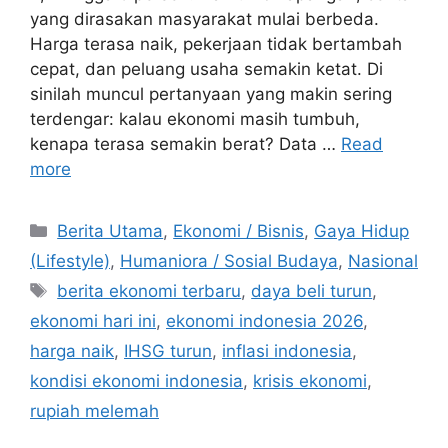
yang dirasakan masyarakat mulai berbeda.
Harga terasa naik, pekerjaan tidak bertambah
cepat, dan peluang usaha semakin ketat. Di
sinilah muncul pertanyaan yang makin sering
terdengar: kalau ekonomi masih tumbuh,
kenapa terasa semakin berat? Data …
Read
more
C
Berita Utama
,
Ekonomi / Bisnis
,
Gaya Hidup
a
(Lifestyle)
,
Humaniora / Sosial Budaya
,
Nasional
t
T
berita ekonomi terbaru
,
daya beli turun
,
e
a
ekonomi hari ini
,
ekonomi indonesia 2026
,
g
g
harga naik
,
IHSG turun
,
inflasi indonesia
,
o
s
r
kondisi ekonomi indonesia
,
krisis ekonomi
,
i
rupiah melemah
e