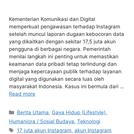
Kementerian Komunikasi dan Digital
memperkuat pengawasan terhadap Instagram
setelah muncul laporan dugaan kebocoran data
yang dikaitkan dengan sekitar 17,5 juta akun
pengguna di berbagai negara. Pemerintah
menilai langkah ini penting untuk memastikan
keamanan data pribadi tetap terlindungi dan
menjaga kepercayaan publik terhadap layanan
digital yang digunakan secara luas oleh
masyarakat Indonesia. Kasus ini bermula dari …
Read more
C
Berita Utama
,
Gaya Hidup (Lifestyle)
,
a
Humaniora / Sosial Budaya
,
Teknologi
t
T
17 juta akun Instagram
,
akun Instagram
e