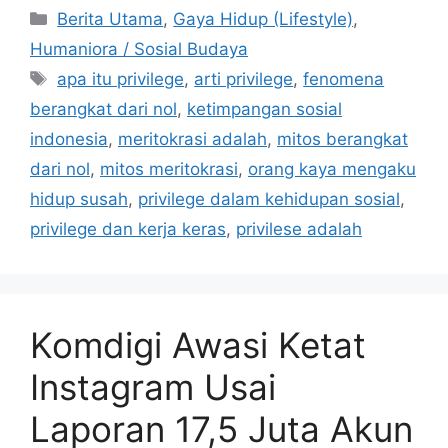
C
Berita Utama
,
Gaya Hidup (Lifestyle)
,
a
Humaniora / Sosial Budaya
t
T
apa itu privilege
,
arti privilege
,
fenomena
e
a
berangkat dari nol
,
ketimpangan sosial
g
g
indonesia
,
meritokrasi adalah
,
mitos berangkat
o
s
r
dari nol
,
mitos meritokrasi
,
orang kaya mengaku
i
hidup susah
,
privilege dalam kehidupan sosial
,
e
privilege dan kerja keras
,
privilese adalah
s
Komdigi Awasi Ketat
Instagram Usai
Laporan 17,5 Juta Akun