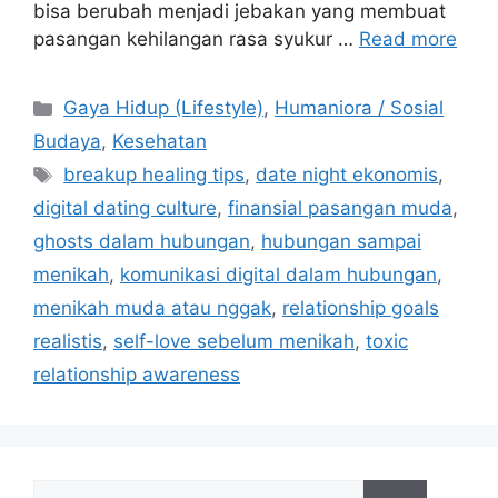
bisa berubah menjadi jebakan yang membuat
pasangan kehilangan rasa syukur …
Read more
C
Gaya Hidup (Lifestyle)
,
Humaniora / Sosial
a
Budaya
,
Kesehatan
t
T
breakup healing tips
,
date night ekonomis
,
e
a
digital dating culture
,
finansial pasangan muda
,
g
g
ghosts dalam hubungan
,
hubungan sampai
o
s
r
menikah
,
komunikasi digital dalam hubungan
,
i
menikah muda atau nggak
,
relationship goals
e
realistis
,
self-love sebelum menikah
,
toxic
s
relationship awareness
S