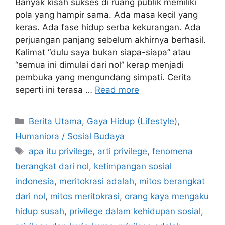
Banyak kisah sukses di ruang publik memiliki
pola yang hampir sama. Ada masa kecil yang
keras. Ada fase hidup serba kekurangan. Ada
perjuangan panjang sebelum akhirnya berhasil.
Kalimat “dulu saya bukan siapa-siapa” atau
“semua ini dimulai dari nol” kerap menjadi
pembuka yang mengundang simpati. Cerita
seperti ini terasa …
Read more
C
Berita Utama
,
Gaya Hidup (Lifestyle)
,
a
Humaniora / Sosial Budaya
t
T
apa itu privilege
,
arti privilege
,
fenomena
e
a
berangkat dari nol
,
ketimpangan sosial
g
g
indonesia
,
meritokrasi adalah
,
mitos berangkat
o
s
r
dari nol
,
mitos meritokrasi
,
orang kaya mengaku
i
hidup susah
,
privilege dalam kehidupan sosial
,
e