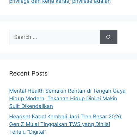
privilege dan kerja keras
,
privilese adalah
s
S
e
a
r
c
h
Recent Posts
f
o
Mental Health Semakin Rentan di Tengah Gaya
r
Hidup Modern, Tekanan Hidup Dinilai Makin
:
Sulit Dikendalikan
Headset Kabel Kembali Jadi Tren Besar 2026,
Gen Z Mulai Tinggalkan TWS yang Dinilai
Terlalu “Digital”