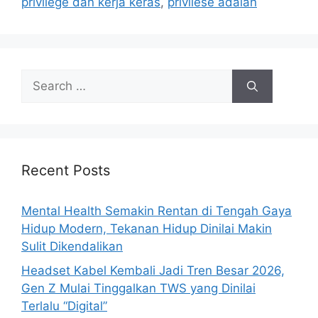
privilege dan kerja keras
,
privilese adalah
s
S
e
a
r
c
h
Recent Posts
f
o
Mental Health Semakin Rentan di Tengah Gaya
r
Hidup Modern, Tekanan Hidup Dinilai Makin
:
Sulit Dikendalikan
Headset Kabel Kembali Jadi Tren Besar 2026,
Gen Z Mulai Tinggalkan TWS yang Dinilai
Terlalu “Digital”