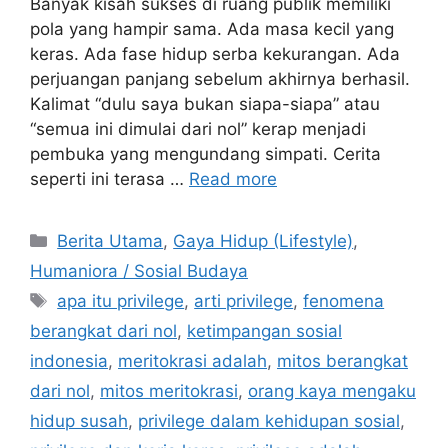
Banyak kisah sukses di ruang publik memiliki
pola yang hampir sama. Ada masa kecil yang
keras. Ada fase hidup serba kekurangan. Ada
perjuangan panjang sebelum akhirnya berhasil.
Kalimat “dulu saya bukan siapa-siapa” atau
“semua ini dimulai dari nol” kerap menjadi
pembuka yang mengundang simpati. Cerita
seperti ini terasa …
Read more
C
Berita Utama
,
Gaya Hidup (Lifestyle)
,
a
Humaniora / Sosial Budaya
t
T
apa itu privilege
,
arti privilege
,
fenomena
e
a
berangkat dari nol
,
ketimpangan sosial
g
g
indonesia
,
meritokrasi adalah
,
mitos berangkat
o
s
r
dari nol
,
mitos meritokrasi
,
orang kaya mengaku
i
hidup susah
,
privilege dalam kehidupan sosial
,
e