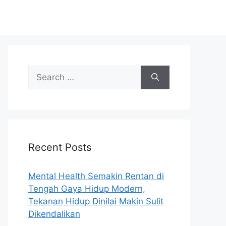
S
e
a
r
c
h
Recent Posts
f
o
r
Mental Health Semakin Rentan di
:
Tengah Gaya Hidup Modern,
Tekanan Hidup Dinilai Makin Sulit
Dikendalikan