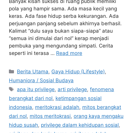
Banyak kisah sukses di ruang publik memiliki
pola yang hampir sama. Ada masa kecil yang
keras. Ada fase hidup serba kekurangan. Ada
perjuangan panjang sebelum akhirnya berhasil.
Kalimat “dulu saya bukan siapa-siapa” atau
“semua ini dimulai dari nol” kerap menjadi
pembuka yang mengundang simpati. Cerita
seperti ini terasa …
Read more
C
Berita Utama
,
Gaya Hidup (Lifestyle)
,
a
Humaniora / Sosial Budaya
t
T
apa itu privilege
,
arti privilege
,
fenomena
e
a
berangkat dari nol
,
ketimpangan sosial
g
g
indonesia
,
meritokrasi adalah
,
mitos berangkat
o
s
r
dari nol
,
mitos meritokrasi
,
orang kaya mengaku
i
hidup susah
,
privilege dalam kehidupan sosial
,
e