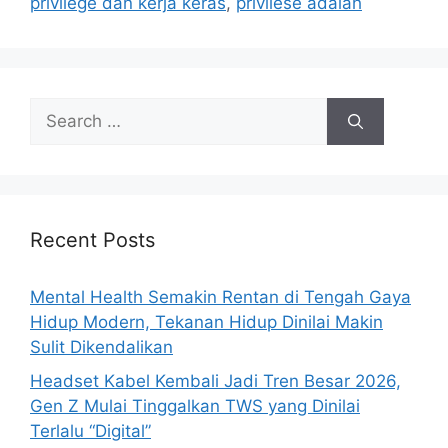
privilege dan kerja keras
,
privilese adalah
s
S
e
a
r
c
h
Recent Posts
f
o
Mental Health Semakin Rentan di Tengah Gaya
r
Hidup Modern, Tekanan Hidup Dinilai Makin
:
Sulit Dikendalikan
Headset Kabel Kembali Jadi Tren Besar 2026,
Gen Z Mulai Tinggalkan TWS yang Dinilai
Terlalu “Digital”