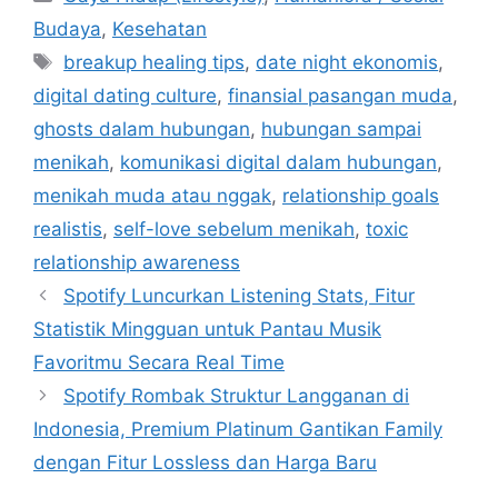
a
Budaya
,
Kesehatan
t
T
breakup healing tips
,
date night ekonomis
,
e
a
digital dating culture
,
finansial pasangan muda
,
g
g
ghosts dalam hubungan
,
hubungan sampai
o
s
r
menikah
,
komunikasi digital dalam hubungan
,
i
menikah muda atau nggak
,
relationship goals
e
realistis
,
self-love sebelum menikah
,
toxic
s
relationship awareness
Spotify Luncurkan Listening Stats, Fitur
Statistik Mingguan untuk Pantau Musik
Favoritmu Secara Real Time
Spotify Rombak Struktur Langganan di
Indonesia, Premium Platinum Gantikan Family
dengan Fitur Lossless dan Harga Baru