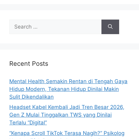
S
e
a
r
c
h
Recent Posts
f
o
Mental Health Semakin Rentan di Tengah Gaya
r
Hidup Modern, Tekanan Hidup Dinilai Makin
:
Sulit Dikendalikan
Headset Kabel Kembali Jadi Tren Besar 2026,
Gen Z Mulai Tinggalkan TWS yang Dinilai
Terlalu “Digital”
“Kenapa Scroll TikTok Terasa Nagih?” Psikolog