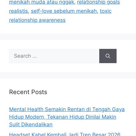
menikah muda atau nggak
,
relationship goals
e
realistis
,
self-love sebelum menikah
,
toxic
s
relationship awareness
S
e
a
r
c
h
Recent Posts
f
o
Mental Health Semakin Rentan di Tengah Gaya
r
Hidup Modern, Tekanan Hidup Dinilai Makin
:
Sulit Dikendalikan
Headset Kabel Kembali Jadi Tren Besar 2026,