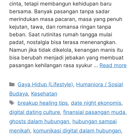
cinta, tetapi membangun kehidupan baru
bersama. Banyak pasangan tanpa sadar
merindukan masa pacaran, masa yang penuh
kejutan, tawa, dan romansa ringan tanpa
beban. Saat rutinitas rumah tangga mulai
padat, nostalgia bisa terasa menenangkan.
Namun jika tidak dikelola, kenangan manis itu
bisa berubah menjadi jebakan yang membuat
pasangan kehilangan rasa syukur …
Read more
C
Gaya Hidup (Lifestyle)
,
Humaniora / Sosial
a
Budaya
,
Kesehatan
t
T
breakup healing tips
,
date night ekonomis
,
e
a
digital dating culture
,
finansial pasangan muda
,
g
g
ghosts dalam hubungan
,
hubungan sampai
o
s
r
menikah
,
komunikasi digital dalam hubungan
,
i