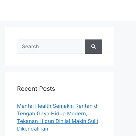
S
e
a
r
c
h
Recent Posts
f
o
r
Mental Health Semakin Rentan di
:
Tengah Gaya Hidup Modern,
Tekanan Hidup Dinilai Makin Sulit
Dikendalikan