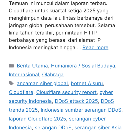
Temuan ini muncul dalam laporan terbaru
Cloudflare untuk kuartal ketiga 2025 yang
menghimpun data lalu lintas berbahaya dari
jaringan global perusahaan tersebut. Selama
lima tahun terakhir, permintaan HTTP
berbahaya yang berasal dari alamat IP
Indonesia meningkat hingga …
Read more
C
Berita Utama
,
Humaniora / Sosial Budaya
,
a
Internasional
,
Olahraga
t
T
ancaman siber global
,
botnet Aisuru
,
e
a
Cloudflare
,
Cloudflare security report
,
cyber
g
g
security Indonesia
,
DDoS attack 2025
,
DDoS
o
s
r
trends 2025
,
Indonesia sumber serangan DDoS
,
i
laporan Cloudflare 2025
,
serangan cyber
e
Indonesia
,
serangan DDoS
,
serangan siber Asia
s