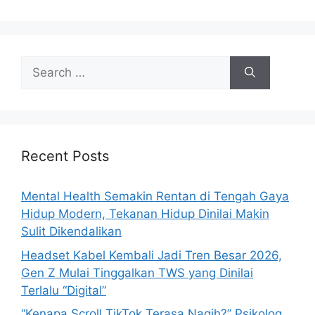
S
e
a
r
c
h
Recent Posts
f
o
Mental Health Semakin Rentan di Tengah Gaya
r
Hidup Modern, Tekanan Hidup Dinilai Makin
:
Sulit Dikendalikan
Headset Kabel Kembali Jadi Tren Besar 2026,
Gen Z Mulai Tinggalkan TWS yang Dinilai
Terlalu “Digital”
“Kenapa Scroll TikTok Terasa Nagih?” Psikolog