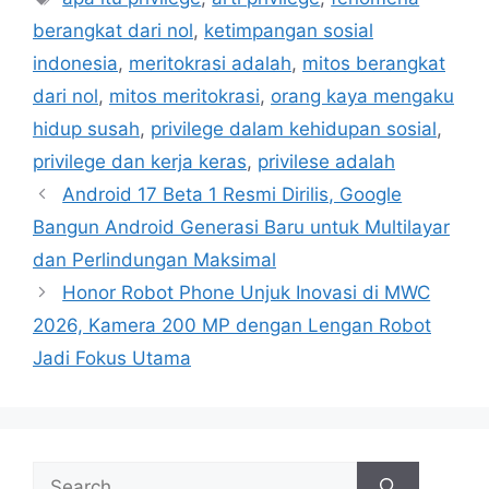
e
a
berangkat dari nol
,
ketimpangan sosial
g
g
indonesia
,
meritokrasi adalah
,
mitos berangkat
o
s
r
dari nol
,
mitos meritokrasi
,
orang kaya mengaku
i
hidup susah
,
privilege dalam kehidupan sosial
,
e
privilege dan kerja keras
,
privilese adalah
s
Android 17 Beta 1 Resmi Dirilis, Google
Bangun Android Generasi Baru untuk Multilayar
dan Perlindungan Maksimal
Honor Robot Phone Unjuk Inovasi di MWC
2026, Kamera 200 MP dengan Lengan Robot
Jadi Fokus Utama
S