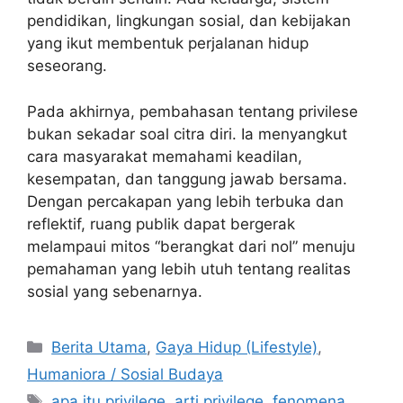
pendidikan, lingkungan sosial, dan kebijakan
yang ikut membentuk perjalanan hidup
seseorang.
Pada akhirnya, pembahasan tentang privilese
bukan sekadar soal citra diri. Ia menyangkut
cara masyarakat memahami keadilan,
kesempatan, dan tanggung jawab bersama.
Dengan percakapan yang lebih terbuka dan
reflektif, ruang publik dapat bergerak
melampaui mitos “berangkat dari nol” menuju
pemahaman yang lebih utuh tentang realitas
sosial yang sebenarnya.
C
Berita Utama
,
Gaya Hidup (Lifestyle)
,
a
Humaniora / Sosial Budaya
t
T
apa itu privilege
,
arti privilege
,
fenomena