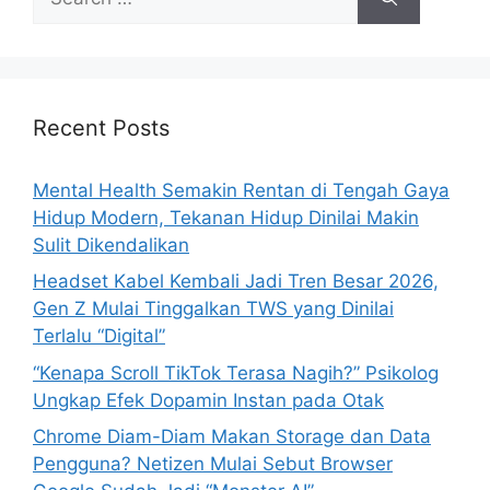
e
a
r
c
h
Recent Posts
f
o
Mental Health Semakin Rentan di Tengah Gaya
r
Hidup Modern, Tekanan Hidup Dinilai Makin
:
Sulit Dikendalikan
Headset Kabel Kembali Jadi Tren Besar 2026,
Gen Z Mulai Tinggalkan TWS yang Dinilai
Terlalu “Digital”
“Kenapa Scroll TikTok Terasa Nagih?” Psikolog
Ungkap Efek Dopamin Instan pada Otak
Chrome Diam-Diam Makan Storage dan Data
Pengguna? Netizen Mulai Sebut Browser