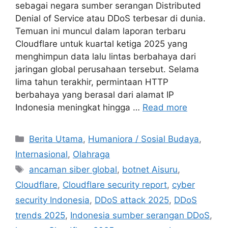
sebagai negara sumber serangan Distributed
Denial of Service atau DDoS terbesar di dunia.
Temuan ini muncul dalam laporan terbaru
Cloudflare untuk kuartal ketiga 2025 yang
menghimpun data lalu lintas berbahaya dari
jaringan global perusahaan tersebut. Selama
lima tahun terakhir, permintaan HTTP
berbahaya yang berasal dari alamat IP
Indonesia meningkat hingga …
Read more
C
Berita Utama
,
Humaniora / Sosial Budaya
,
a
Internasional
,
Olahraga
t
T
ancaman siber global
,
botnet Aisuru
,
e
a
Cloudflare
,
Cloudflare security report
,
cyber
g
g
security Indonesia
,
DDoS attack 2025
,
DDoS
o
s
r
trends 2025
,
Indonesia sumber serangan DDoS
,
i