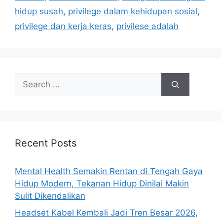
i
hidup susah
,
privilege dalam kehidupan sosial
,
e
privilege dan kerja keras
,
privilese adalah
s
S
e
a
r
c
h
Recent Posts
f
o
Mental Health Semakin Rentan di Tengah Gaya
r
Hidup Modern, Tekanan Hidup Dinilai Makin
:
Sulit Dikendalikan
Headset Kabel Kembali Jadi Tren Besar 2026,