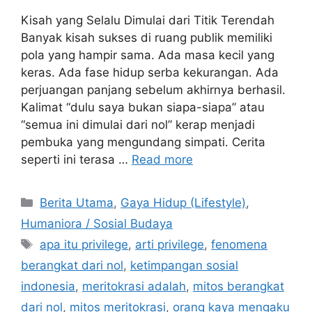
Kisah yang Selalu Dimulai dari Titik Terendah
Banyak kisah sukses di ruang publik memiliki
pola yang hampir sama. Ada masa kecil yang
keras. Ada fase hidup serba kekurangan. Ada
perjuangan panjang sebelum akhirnya berhasil.
Kalimat “dulu saya bukan siapa-siapa” atau
“semua ini dimulai dari nol” kerap menjadi
pembuka yang mengundang simpati. Cerita
seperti ini terasa …
Read more
C
Berita Utama
,
Gaya Hidup (Lifestyle)
,
a
Humaniora / Sosial Budaya
t
T
apa itu privilege
,
arti privilege
,
fenomena
e
a
berangkat dari nol
,
ketimpangan sosial
g
g
indonesia
,
meritokrasi adalah
,
mitos berangkat
o
s
r
dari nol
,
mitos meritokrasi
,
orang kaya mengaku