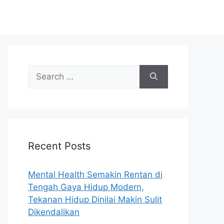
S
e
a
r
c
h
Recent Posts
f
o
r
Mental Health Semakin Rentan di
:
Tengah Gaya Hidup Modern,
Tekanan Hidup Dinilai Makin Sulit
Dikendalikan