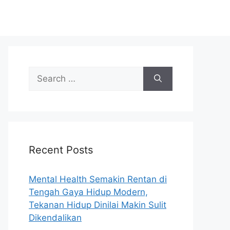
S
e
a
r
c
h
Recent Posts
f
o
r
Mental Health Semakin Rentan di
:
Tengah Gaya Hidup Modern,
Tekanan Hidup Dinilai Makin Sulit
Dikendalikan