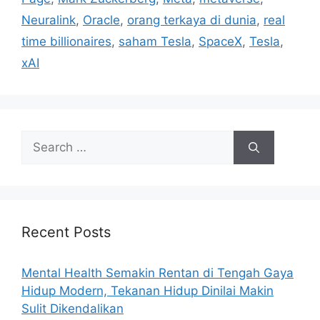
e
Neuralink
,
Oracle
,
orang terkaya di dunia
,
real
s
time billionaires
,
saham Tesla
,
SpaceX
,
Tesla
,
xAI
S
e
a
r
c
h
Recent Posts
f
o
Mental Health Semakin Rentan di Tengah Gaya
r
Hidup Modern, Tekanan Hidup Dinilai Makin
:
Sulit Dikendalikan