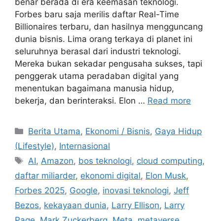
benar berada di era keemasan teknologi.
Forbes baru saja merilis daftar Real-Time
Billionaires terbaru, dan hasilnya mengguncang
dunia bisnis. Lima orang terkaya di planet ini
seluruhnya berasal dari industri teknologi.
Mereka bukan sekadar pengusaha sukses, tapi
penggerak utama peradaban digital yang
menentukan bagaimana manusia hidup,
bekerja, dan berinteraksi. Elon …
Read more
C
Berita Utama
,
Ekonomi / Bisnis
,
Gaya Hidup
a
(Lifestyle)
,
Internasional
t
T
AI
,
Amazon
,
bos teknologi
,
cloud computing
,
e
a
daftar miliarder
,
ekonomi digital
,
Elon Musk
,
g
g
Forbes 2025
,
Google
,
inovasi teknologi
,
Jeff
o
s
r
Bezos
,
kekayaan dunia
,
Larry Ellison
,
Larry
i
Page
,
Mark Zuckerberg
,
Meta
,
metaverse
,