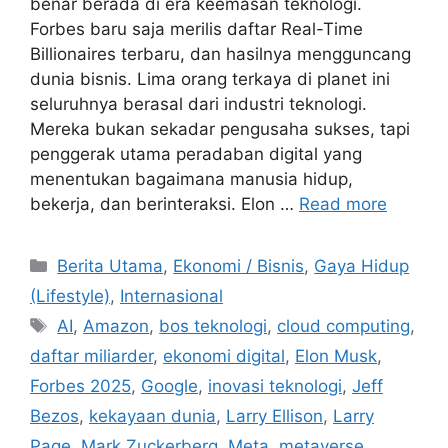
benar berada di era keemasan teknologi.
Forbes baru saja merilis daftar Real-Time
Billionaires terbaru, dan hasilnya mengguncang
dunia bisnis. Lima orang terkaya di planet ini
seluruhnya berasal dari industri teknologi.
Mereka bukan sekadar pengusaha sukses, tapi
penggerak utama peradaban digital yang
menentukan bagaimana manusia hidup,
bekerja, dan berinteraksi. Elon …
Read more
C
Berita Utama
,
Ekonomi / Bisnis
,
Gaya Hidup
a
(Lifestyle)
,
Internasional
t
T
AI
,
Amazon
,
bos teknologi
,
cloud computing
,
e
a
daftar miliarder
,
ekonomi digital
,
Elon Musk
,
g
g
Forbes 2025
,
Google
,
inovasi teknologi
,
Jeff
o
s
r
Bezos
,
kekayaan dunia
,
Larry Ellison
,
Larry
i
Page
,
Mark Zuckerberg
,
Meta
,
metaverse
,