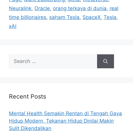
e
Neuralink
,
Oracle
,
orang terkaya di dunia
,
real
s
time billionaires
,
saham Tesla
,
SpaceX
,
Tesla
,
xAI
S
e
a
r
c
h
Recent Posts
f
o
Mental Health Semakin Rentan di Tengah Gaya
r
Hidup Modern, Tekanan Hidup Dinilai Makin
:
Sulit Dikendalikan