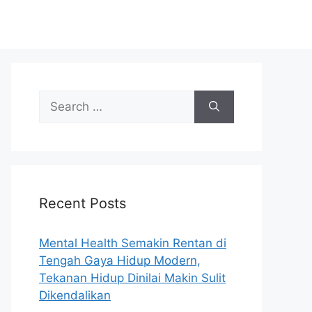
S
e
a
r
c
h
Recent Posts
f
o
r
Mental Health Semakin Rentan di
:
Tengah Gaya Hidup Modern,
Tekanan Hidup Dinilai Makin Sulit
Dikendalikan