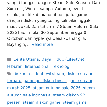
yang ditunggu-tunggu: Steam Sale Season. Dari
Summer, Winter, sampai Autumn, event ini
selalu jadi titik di mana ribuan judul game
dihujani diskon yang sering kali bikin nggak
masuk akal. Dan tahun ini? Steam Autumn Sale
2025 hadir mulai 30 September hingga 6
Oktober, dan hype-nya benar-benar gila.
Bayangin, …
Read more
C
Berita Utama
,
Gaya Hidup (Lifestyle)
,
a
Hiburan
,
Internasional
,
Teknologi
t
T
diskon resident evil steam
,
diskon steam
e
a
terbaru
,
game pc diskon besar
,
game steam
g
g
murah 2025
,
steam autumn sale 2025
,
steam
o
s
r
autumn sale indonesia
,
steam diskon 92
i
persen
,
steam diskon game
,
steam game
e