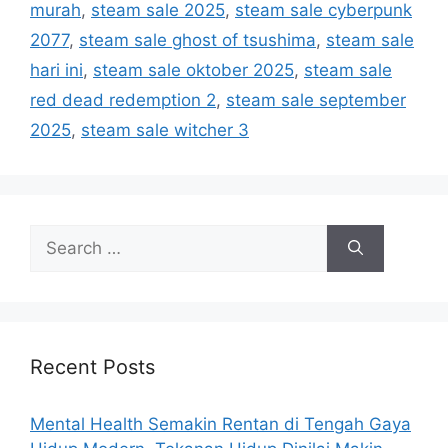
murah
,
steam sale 2025
,
steam sale cyberpunk
s
2077
,
steam sale ghost of tsushima
,
steam sale
hari ini
,
steam sale oktober 2025
,
steam sale
red dead redemption 2
,
steam sale september
2025
,
steam sale witcher 3
S
e
a
r
c
h
Recent Posts
f
o
Mental Health Semakin Rentan di Tengah Gaya
r