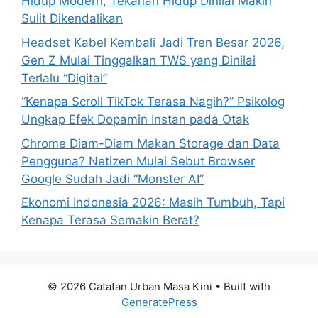
Hidup Modern, Tekanan Hidup Dinilai Makin
:
Sulit Dikendalikan
Headset Kabel Kembali Jadi Tren Besar 2026,
Gen Z Mulai Tinggalkan TWS yang Dinilai
Terlalu “Digital”
“Kenapa Scroll TikTok Terasa Nagih?” Psikolog
Ungkap Efek Dopamin Instan pada Otak
Chrome Diam-Diam Makan Storage dan Data
Pengguna? Netizen Mulai Sebut Browser
Google Sudah Jadi “Monster AI”
Ekonomi Indonesia 2026: Masih Tumbuh, Tapi
Kenapa Terasa Semakin Berat?
© 2026 Catatan Urban Masa Kini
• Built with
GeneratePress