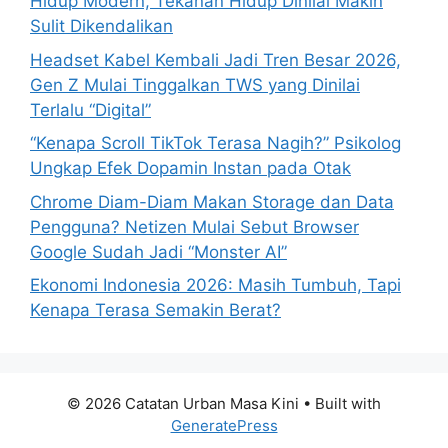
Hidup Modern, Tekanan Hidup Dinilai Makin
:
Sulit Dikendalikan
Headset Kabel Kembali Jadi Tren Besar 2026,
Gen Z Mulai Tinggalkan TWS yang Dinilai
Terlalu “Digital”
“Kenapa Scroll TikTok Terasa Nagih?” Psikolog
Ungkap Efek Dopamin Instan pada Otak
Chrome Diam-Diam Makan Storage dan Data
Pengguna? Netizen Mulai Sebut Browser
Google Sudah Jadi “Monster AI”
Ekonomi Indonesia 2026: Masih Tumbuh, Tapi
Kenapa Terasa Semakin Berat?
© 2026 Catatan Urban Masa Kini
• Built with
GeneratePress