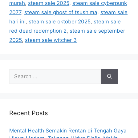
murah
,
steam sale 2025
,
steam sale cyberpunk
s
2077
,
steam sale ghost of tsushima
,
steam sale
hari ini
,
steam sale oktober 2025
,
steam sale
red dead redemption 2
,
steam sale september
2025
,
steam sale witcher 3
S
e
a
r
c
h
Recent Posts
f
o
Mental Health Semakin Rentan di Tengah Gaya
r