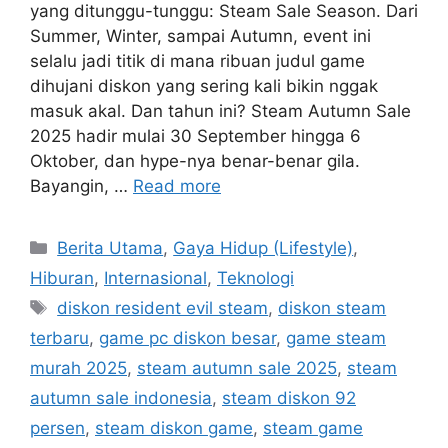
yang ditunggu-tunggu: Steam Sale Season. Dari
Summer, Winter, sampai Autumn, event ini
selalu jadi titik di mana ribuan judul game
dihujani diskon yang sering kali bikin nggak
masuk akal. Dan tahun ini? Steam Autumn Sale
2025 hadir mulai 30 September hingga 6
Oktober, dan hype-nya benar-benar gila.
Bayangin, …
Read more
C
Berita Utama
,
Gaya Hidup (Lifestyle)
,
a
Hiburan
,
Internasional
,
Teknologi
t
T
diskon resident evil steam
,
diskon steam
e
a
terbaru
,
game pc diskon besar
,
game steam
g
g
murah 2025
,
steam autumn sale 2025
,
steam
o
s
r
autumn sale indonesia
,
steam diskon 92
i
persen
,
steam diskon game
,
steam game
e