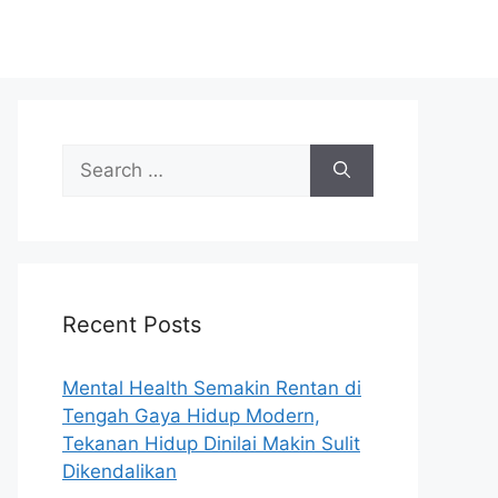
S
e
a
r
c
h
Recent Posts
f
o
r
Mental Health Semakin Rentan di
:
Tengah Gaya Hidup Modern,
Tekanan Hidup Dinilai Makin Sulit
Dikendalikan