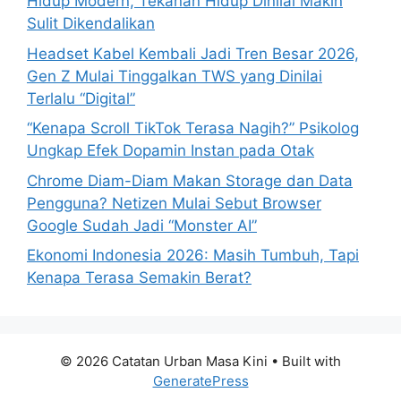
Hidup Modern, Tekanan Hidup Dinilai Makin
:
Sulit Dikendalikan
Headset Kabel Kembali Jadi Tren Besar 2026,
Gen Z Mulai Tinggalkan TWS yang Dinilai
Terlalu “Digital”
“Kenapa Scroll TikTok Terasa Nagih?” Psikolog
Ungkap Efek Dopamin Instan pada Otak
Chrome Diam-Diam Makan Storage dan Data
Pengguna? Netizen Mulai Sebut Browser
Google Sudah Jadi “Monster AI”
Ekonomi Indonesia 2026: Masih Tumbuh, Tapi
Kenapa Terasa Semakin Berat?
© 2026 Catatan Urban Masa Kini
• Built with
GeneratePress