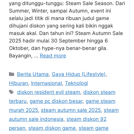
yang ditunggu-tunggu: Steam Sale Season. Dari
Summer, Winter, sampai Autumn, event ini
selalu jadi titik di mana ribuan judul game
dihujani diskon yang sering kali bikin nggak
masuk akal. Dan tahun ini? Steam Autumn Sale
2025 hadir mulai 30 September hingga 6
Oktober, dan hype-nya benar-benar gila.
Bayangin, …
Read more
C
Berita Utama
,
Gaya Hidup (Lifestyle)
,
a
Hiburan
,
Internasional
,
Teknologi
t
T
diskon resident evil steam
,
diskon steam
e
a
terbaru
,
game pc diskon besar
,
game steam
g
g
murah 2025
,
steam autumn sale 2025
,
steam
o
s
r
autumn sale indonesia
,
steam diskon 92
i
persen
,
steam diskon game
,
steam game
e