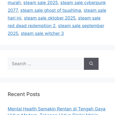
murah
,
steam sale 2025
,
steam sale cyberpunk
s
2077
,
steam sale ghost of tsushima
,
steam sale
hari ini
,
steam sale oktober 2025
,
steam sale
red dead redemption 2
,
steam sale september
2025
,
steam sale witcher 3
S
e
a
r
c
h
Recent Posts
f
o
Mental Health Semakin Rentan di Tengah Gaya
r