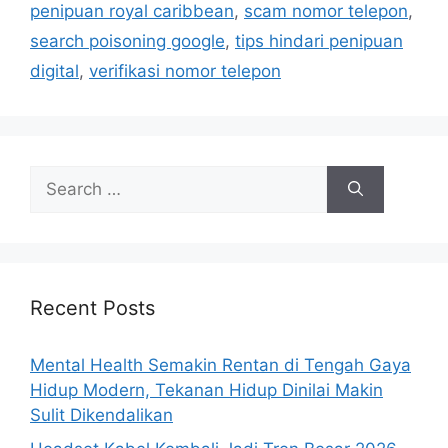
penipuan royal caribbean
,
scam nomor telepon
,
search poisoning google
,
tips hindari penipuan
digital
,
verifikasi nomor telepon
S
e
a
r
c
h
Recent Posts
f
o
Mental Health Semakin Rentan di Tengah Gaya
r
Hidup Modern, Tekanan Hidup Dinilai Makin
:
Sulit Dikendalikan