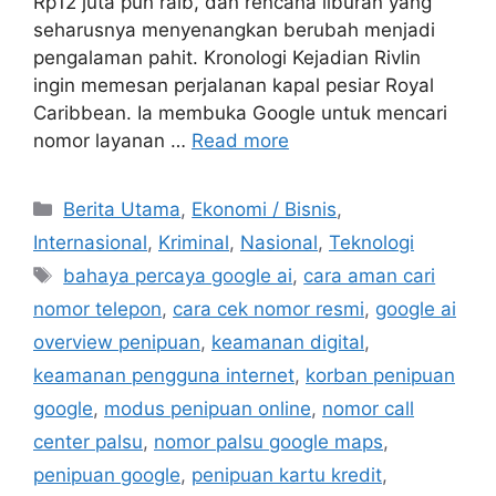
Rp12 juta pun raib, dan rencana liburan yang
seharusnya menyenangkan berubah menjadi
pengalaman pahit. Kronologi Kejadian Rivlin
ingin memesan perjalanan kapal pesiar Royal
Caribbean. Ia membuka Google untuk mencari
nomor layanan …
Read more
C
Berita Utama
,
Ekonomi / Bisnis
,
a
Internasional
,
Kriminal
,
Nasional
,
Teknologi
t
T
bahaya percaya google ai
,
cara aman cari
e
a
nomor telepon
,
cara cek nomor resmi
,
google ai
g
g
overview penipuan
,
keamanan digital
,
o
s
r
keamanan pengguna internet
,
korban penipuan
i
google
,
modus penipuan online
,
nomor call
e
center palsu
,
nomor palsu google maps
,
s
penipuan google
,
penipuan kartu kredit
,