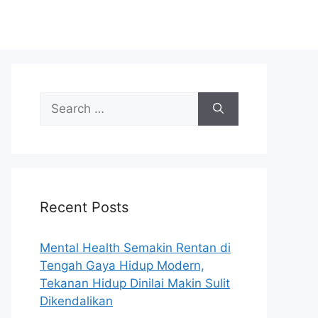
S
e
a
r
c
h
Recent Posts
f
o
r
Mental Health Semakin Rentan di
:
Tengah Gaya Hidup Modern,
Tekanan Hidup Dinilai Makin Sulit
Dikendalikan