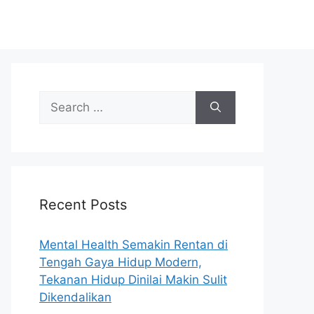
S
e
a
r
c
h
Recent Posts
f
o
r
Mental Health Semakin Rentan di
:
Tengah Gaya Hidup Modern,
Tekanan Hidup Dinilai Makin Sulit
Dikendalikan