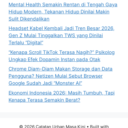
o
Mental Health Semakin Rentan di Tengah Gaya
r
Hidup Modern, Tekanan Hidup Dinilai Makin
:
Sulit Dikendalikan
Headset Kabel Kembali Jadi Tren Besar 2026,
Gen Z Mulai Tinggalkan TWS yang Dinilai
Terlalu “Digital”
“Kenapa Scroll TikTok Terasa Nagih?” Psikolog
Ungkap Efek Dopamin Instan pada Otak
Chrome Diam-Diam Makan Storage dan Data
Pengguna? Netizen Mulai Sebut Browser
Google Sudah Jadi “Monster AI”
Ekonomi Indonesia 2026: Masih Tumbuh, Tapi
Kenapa Terasa Semakin Berat?
© 2026 Catatan Urban Masa Kini
• Built with