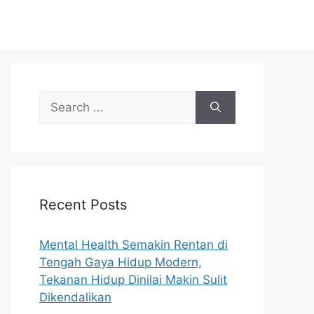
S
e
a
r
c
h
Recent Posts
f
o
r
Mental Health Semakin Rentan di
:
Tengah Gaya Hidup Modern,
Tekanan Hidup Dinilai Makin Sulit
Dikendalikan