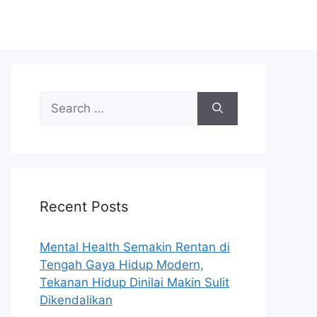
S
e
a
r
c
h
Recent Posts
f
o
r
Mental Health Semakin Rentan di
:
Tengah Gaya Hidup Modern,
Tekanan Hidup Dinilai Makin Sulit
Dikendalikan