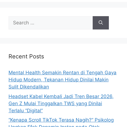
i
e
s
S
e
a
r
c
h
Recent Posts
f
o
Mental Health Semakin Rentan di Tengah Gaya
r
Hidup Modern, Tekanan Hidup Dinilai Makin
:
Sulit Dikendalikan
Headset Kabel Kembali Jadi Tren Besar 2026,
Gen Z Mulai Tinggalkan TWS yang Dinilai
Terlalu “Digital”
“Kenapa Scroll TikTok Terasa Nagih?” Psikolog