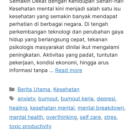
Semakin Dekat dengan Kehidupan Sehari-hari
Kesehatan mental kini menjadi salah satu isu
kesehatan yang semakin banyak mendapat
perhatian di berbagai negara. Di tengah
perkembangan teknologi dan perubahan gaya
hidup yang berlangsung cepat, tekanan
psikologis masyarakat dinilai ikut mengalami
peningkatan. Aktivitas yang padat, tuntutan
pekerjaan, kondisi ekonomi, hingga arus
informasi tanpa …
Read more
C
Berita Utama
,
Kesehatan
a
T
anxiety
,
burnout
,
burnout kerja
,
depresi
,
t
a
healing
,
kesehatan mental
,
mental breakdown
,
e
g
mental health
,
overthinking
,
self care
,
stres
,
g
s
toxic productivity
o
r