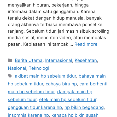
menyajikan hiburan, pekerjaan, hingga
informasi dalam satu genggaman. Karena
terlalu dekat dengan hidup manusia, banyak
orang akhirnya terbiasa membawa ponsel ke
ranjang. Sebelum tidur, jari masih sibuk scrolling
media sosial, menonton video, atau membalas
pesan. Kebiasaan ini tampak …
Read more
C
Berita Utama
,
Internasional
,
Kesehatan
,
a
Nasional
,
Teknologi
t
T
akibat main hp sebelum tidur
,
bahaya main
e
a
hp sebelum tidur
,
cahaya biru hp
,
cara berhenti
g
g
main hp sebelum tidur
,
dampak main hp
o
s
r
sebelum tidur
,
efek main hp sebelum tidur
,
i
gangguan tidur karena hp
,
hp bikin begadang
,
e
insomnia karena hp
,
kenapa hp bikin susah