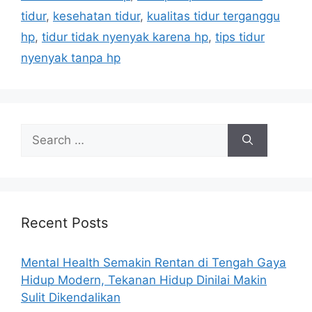
s
tidur
,
kesehatan tidur
,
kualitas tidur terganggu
hp
,
tidur tidak nyenyak karena hp
,
tips tidur
nyenyak tanpa hp
S
e
a
r
c
h
Recent Posts
f
o
Mental Health Semakin Rentan di Tengah Gaya
r
Hidup Modern, Tekanan Hidup Dinilai Makin
:
Sulit Dikendalikan