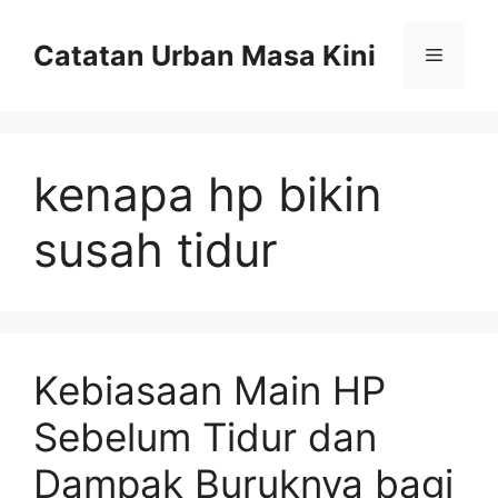
Skip
to
Catatan Urban Masa Kini
Menu
content
kenapa hp bikin
susah tidur
Kebiasaan Main HP
Sebelum Tidur dan
Dampak Buruknya bagi