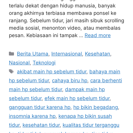
terlalu dekat dengan hidup manusia, banyak
orang akhirnya terbiasa membawa ponsel ke
ranjang. Sebelum tidur, jari masih sibuk scrolling
media sosial, menonton video, atau membalas
pesan. Kebiasaan ini tampak …
Read more
C
Berita Utama
,
Internasional
,
Kesehatan
,
a
Nasional
,
Teknologi
t
T
akibat main hp sebelum tidur
,
bahaya main
e
a
hp sebelum tidur
,
cahaya biru hp
,
cara berhenti
g
g
main hp sebelum tidur
,
dampak main hp
o
s
r
sebelum tidur
,
efek main hp sebelum tidur
,
i
gangguan tidur karena hp
,
hp bikin begadang
,
e
insomnia karena hp
,
kenapa hp bikin susah
s
tidur
,
kesehatan tidur
,
kualitas tidur terganggu