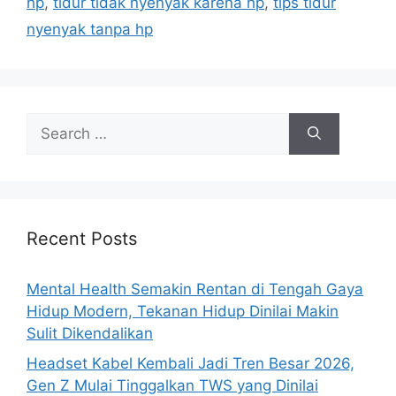
hp
,
tidur tidak nyenyak karena hp
,
tips tidur
nyenyak tanpa hp
S
e
a
r
c
h
Recent Posts
f
o
Mental Health Semakin Rentan di Tengah Gaya
r
Hidup Modern, Tekanan Hidup Dinilai Makin
:
Sulit Dikendalikan
Headset Kabel Kembali Jadi Tren Besar 2026,
Gen Z Mulai Tinggalkan TWS yang Dinilai