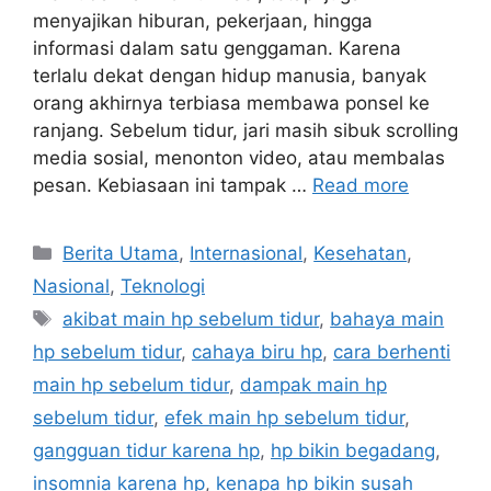
menyajikan hiburan, pekerjaan, hingga
informasi dalam satu genggaman. Karena
terlalu dekat dengan hidup manusia, banyak
orang akhirnya terbiasa membawa ponsel ke
ranjang. Sebelum tidur, jari masih sibuk scrolling
media sosial, menonton video, atau membalas
pesan. Kebiasaan ini tampak …
Read more
C
Berita Utama
,
Internasional
,
Kesehatan
,
a
Nasional
,
Teknologi
t
T
akibat main hp sebelum tidur
,
bahaya main
e
a
hp sebelum tidur
,
cahaya biru hp
,
cara berhenti
g
g
main hp sebelum tidur
,
dampak main hp
o
s
r
sebelum tidur
,
efek main hp sebelum tidur
,
i
gangguan tidur karena hp
,
hp bikin begadang
,
e
insomnia karena hp
,
kenapa hp bikin susah