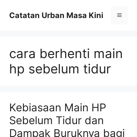
Skip
to
Catatan Urban Masa Kini
Menu
content
cara berhenti main
hp sebelum tidur
Kebiasaan Main HP
Sebelum Tidur dan
Dampak Buruknya bagi