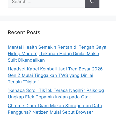
e
a
r
c
h
Recent Posts
f
o
Mental Health Semakin Rentan di Tengah Gaya
r
Hidup Modern, Tekanan Hidup Dinilai Makin
:
Sulit Dikendalikan
Headset Kabel Kembali Jadi Tren Besar 2026,
Gen Z Mulai Tinggalkan TWS yang Dinilai
Terlalu “Digital”
“Kenapa Scroll TikTok Terasa Nagih?” Psikolog
Ungkap Efek Dopamin Instan pada Otak
Chrome Diam-Diam Makan Storage dan Data
Pengguna? Netizen Mulai Sebut Browser