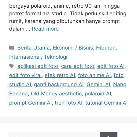
bergaya polaroid, anime, retro 90-an, hingga
potret formal ala studio. Tidak perlu skill editing
rumit, karena yang dibutuhkan hanya prompt
dalam …
Read more
C
Berita Utama
,
Ekonomi / Bisnis
,
Hiburan
,
a
Internasional
,
Teknologi
t
T
aplikasi edit foto
,
cara edit foto
,
edit foto AI
,
e
a
edit foto viral
,
efek retro AI
,
foto anime AI
,
foto
g
g
studio AI
,
ganti background AI
,
Gemini AI
,
Nano
o
s
r
Banana
,
Old Money aesthetic
,
polaroid AI
,
i
prompt Gemini AI
,
tren foto AI
,
tutorial Gemini AI
e
s
S