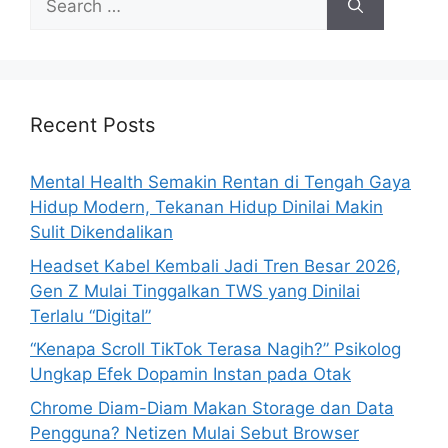
e
a
r
c
h
Recent Posts
f
o
Mental Health Semakin Rentan di Tengah Gaya
r
Hidup Modern, Tekanan Hidup Dinilai Makin
:
Sulit Dikendalikan
Headset Kabel Kembali Jadi Tren Besar 2026,
Gen Z Mulai Tinggalkan TWS yang Dinilai
Terlalu “Digital”
“Kenapa Scroll TikTok Terasa Nagih?” Psikolog
Ungkap Efek Dopamin Instan pada Otak
Chrome Diam-Diam Makan Storage dan Data
Pengguna? Netizen Mulai Sebut Browser