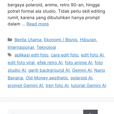
bergaya polaroid, anime, retro 90-an, hingga
potret formal ala studio. Tidak perlu skill editing
rumit, karena yang dibutuhkan hanya prompt
dalam …
Read more
C
Berita Utama
,
Ekonomi / Bisnis
,
Hiburan
,
a
Internasional
,
Teknologi
t
T
aplikasi edit foto
,
cara edit foto
,
edit foto AI
,
e
a
edit foto viral
,
efek retro AI
,
foto anime AI
,
foto
g
g
studio AI
,
ganti background AI
,
Gemini AI
,
Nano
o
s
r
Banana
,
Old Money aesthetic
,
polaroid AI
,
i
prompt Gemini AI
,
tren foto AI
,
tutorial Gemini AI
e
s
S